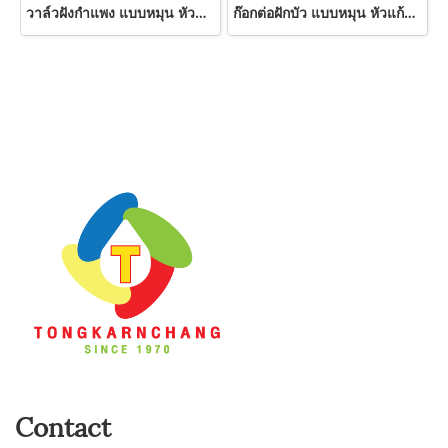
วาล์วฝังกำแพง แบบหมุน หัวชา K-660 SWEETHOME
ก๊อกต่อฝักบัว แบบหมุน หัวแก้ว K-881 SWEETHOME
Contact