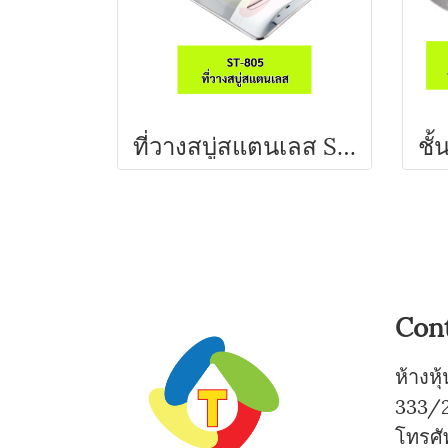
ที่วางสบู่สแตนเลส ST-805 A'MAZON
Con
ห้างห
333/2
โทรศั