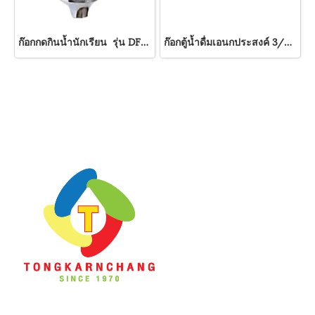
ก๊อกกดกินน้ำนักเรียน รุ่น DF-1 HANG
ก๊อกตู้น้ำดื่มเอนกประสงค์ 3/8" รุ่น DF-4 HANG