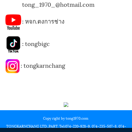
tong_1970_@hotmail.com
:
หจก.ตงการช่าง
:
tongbigc
:
tongkarnchang
Copy right by tong1970.com
TONGKARNCHANG LTD.,PART. Tel:074-220-928-9, 074-235-507-8, 074-