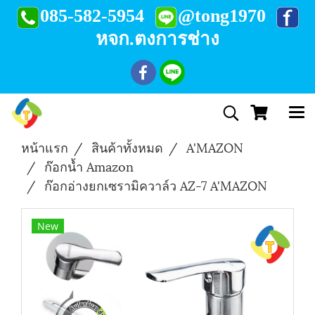
085-582-5954
@tong1970
หจก.ตงการช่าง
หน้าแรก
สินค้าทั้งหมด
A'MAZON
ก๊อกน้ำ Amazon
ก๊อกอ่างยกเซรามิควาล์ว AZ-7 A'MAZON
New