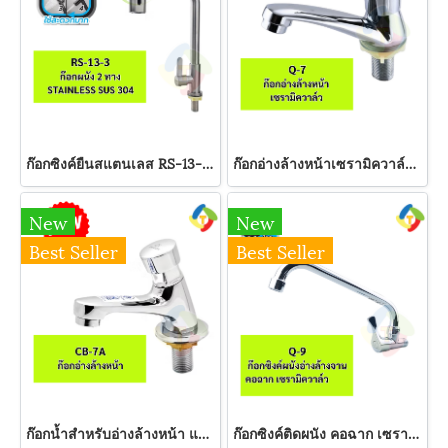
ก๊อกซิงค์ยืนสแตนเลส RS-13-3 A'MAZON
ก๊อกอ่างล้างหน้าเซรามิควาล์ว Q-7 A'MAZON
New
New
Best Seller
Best Seller
ก๊อกน้ำสำหรับอ่างล้างหน้า แบบกด CB-7A A'MAZON
ก๊อกซิงค์ติดผนัง คอฉาก เซรามิควาล์ว Q-9 A'MAZON