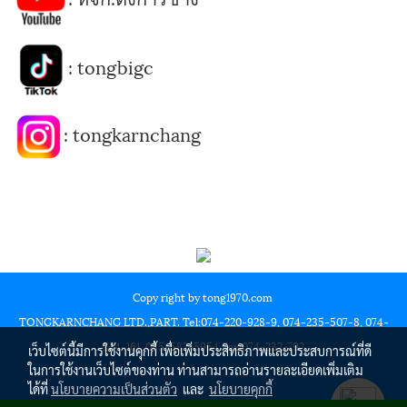
:
tongbigc
:
tongkarnchang
Copy right by tong1970.com
TONGKARNCHANG LTD.,PART. Tel:074-220-928-9, 074-235-507-8, 074-
244-161, 085-582-5954 Fax:074-232-792
เว็บไซต์นี้มีการใช้งานคุกกี้ เพื่อเพิ่มประสิทธิภาพและประสบการณ์ที่ดี
ในการใช้งานเว็บไซต์ของท่าน ท่านสามารถอ่านรายละเอียดเพิ่มเติม
ได้ที่
นโยบายความเป็นส่วนตัว
และ
นโยบายคุกกี้