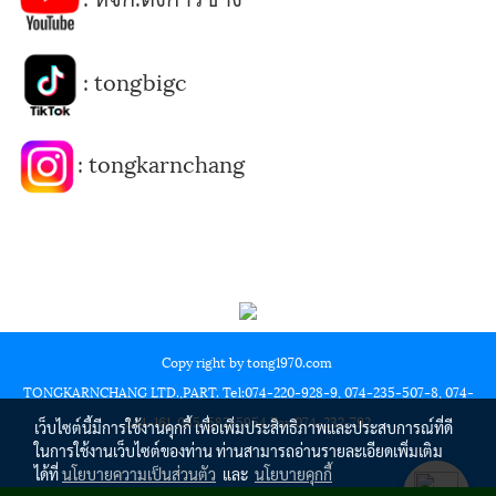
:
tongbigc
:
tongkarnchang
Copy right by tong1970.com
TONGKARNCHANG LTD.,PART. Tel:074-220-928-9, 074-235-507-8, 074-
244-161, 085-582-5954 Fax:074-232-792
เว็บไซต์นี้มีการใช้งานคุกกี้ เพื่อเพิ่มประสิทธิภาพและประสบการณ์ที่ดี
ในการใช้งานเว็บไซต์ของท่าน ท่านสามารถอ่านรายละเอียดเพิ่มเติม
ได้ที่
นโยบายความเป็นส่วนตัว
และ
นโยบายคุกกี้