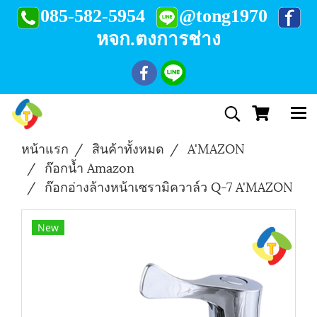
085-582-5954
@tong1970
หจก.ตงการช่าง
หน้าแรก
สินค้าทั้งหมด
A'MAZON
ก๊อกน้ำ Amazon
ก๊อกอ่างล้างหน้าเซรามิควาล์ว Q-7 A'MAZON
New