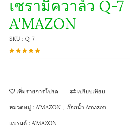
เซรามิควาล์ว Q-7
A'MAZON
SKU : Q-7
เพิ่มรายการโปรด
เปรียบเทียบ
หมวดหมู่ :
A'MAZON
,
ก๊อกน้ำ Amazon
แบรนด์ :
A'MAZON