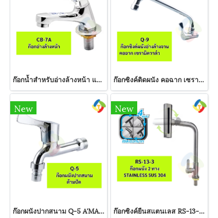
ก๊อกน้ำสำหรับอ่างล้างหน้า แบบกด CB-7A A'MAZON
ก๊อกซิงค์ติดผนัง คอฉาก เซรามิควาล์ว Q-9 A'MAZON
New
New
ก๊อกผนังปากสนาม Q-5 A'MAZON
ก๊อกซิงค์ยืนสแตนเลส RS-13-3 A'MAZON