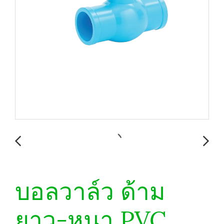
บอลวาล์ว ด้าม
ยาว-หนา PVC