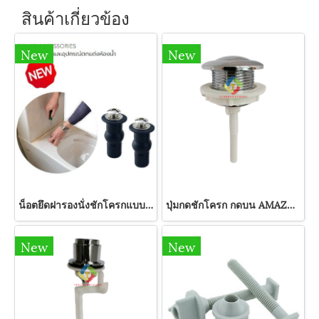
สินค้าเกี่ยวข้อง
New
New
น็อตยึดฝารองนั่งชักโครกแบบฝัง NY-06
ปุ่มกดชักโครก กดบน AMAZON
New
New