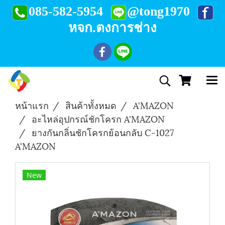
085-582-5954
@tong1970
หจก.ตงการช่าง
หน้าแรก
สินค้าทั้งหมด
A'MAZON
อะไหล่อุปกรณ์ชักโครก A'MAZON
ยางกันกลิ่นชักโครกย้อนกลับ C-1027
A'MAZON
New