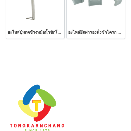
อะไหล่ปุ่มกดข้างหม้อน้ำชักโครก AMAZON
อะไหล่ยึดฝารองนั่งชักโครก NY-09 AMAZON