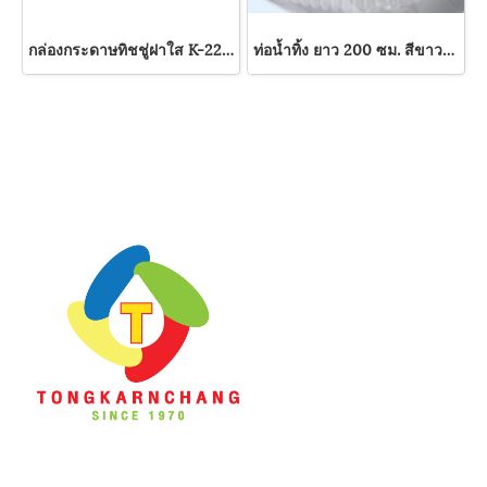
กล่องกระดาษทิชชู่ฝาใส K-220 SB
ท่อน้ำทิ้ง ยาว 200 ซม. สีขาวมุก ใช้กับเครื่องซักผ้า อ่างล้างหน้า ซิงค์