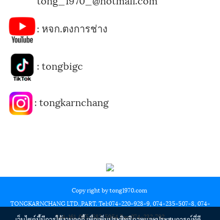
tong_1970_@hotmail.com
:
หจก.ตงการช่าง
:
tongbigc
:
tongkarnchang
Copy right by tong1970.com
TONGKARNCHANG LTD.,PART. Tel:074-220-928-9, 074-235-507-8, 074-
244-161, 085-582-5954 Fax:074-232-792
เว็บไซต์นี้มีการใช้งานคุกกี้ เพื่อเพิ่มประสิทธิภาพและประสบการณ์ที่ดี