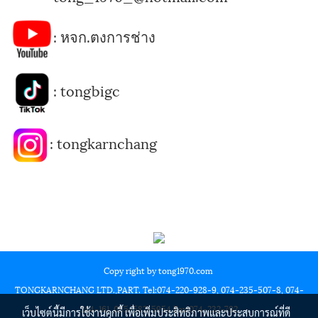
:
หจก.ตงการช่าง
:
tongbigc
:
tongkarnchang
Copy right by tong1970.com
TONGKARNCHANG LTD.,PART. Tel:074-220-928-9, 074-235-507-8, 074-
244-161, 085-582-5954 Fax:074-232-792
เว็บไซต์นี้มีการใช้งานคุกกี้ เพื่อเพิ่มประสิทธิภาพและประสบการณ์ที่ดี