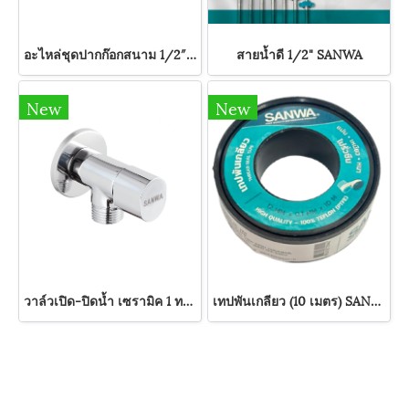
อะไหล่ชุดปากก๊อกสนาม 1/2″ SANWA
สายน้ำดี 1/2" SANWA
New
New
วาล์วเปิด-ปิดน้ำ เซรามิค 1 ทาง 1/2" SANWA JET
เทปพันเกลียว (10 เมตร) SANWA