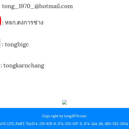
tong_1970_@hotmail.com
:
หจก.ตงการช่าง
:
tongbigc
:
tongkarnchang
Copy right by tong1970.com
LTD.,PART. Tel:074-220-928-9, 074-235-507-8, 074-244-161, 085-582-5954 