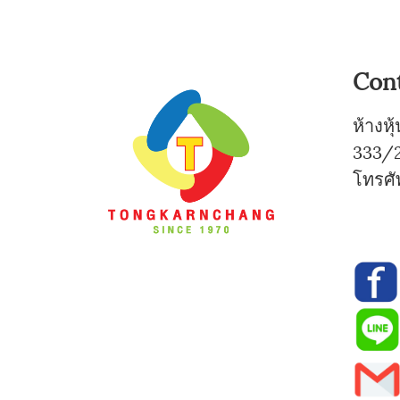
Con
ห้างห
333/2
โทรศั
0-
0-7