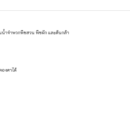
ณน้ำจำพวกพืชสวน พืชผัก และต้นกล้า
คองศาได้