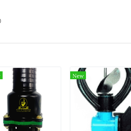
)
w
New