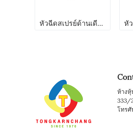
หัวฉีดสเปรย์ด้านเดียว เจ็ทยาว พร้อมขาปักและวาล์ว ขนาด 30 ซม. รุ่น 3375-V ไชโย
Con
ห้างห
333/2
โทรศั
0-
0-7