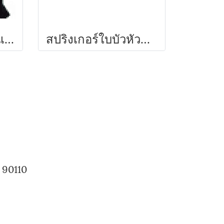
สปริงเกอร์ใบสแตนเลสพร้อมวาล์ว PVC 1/2" รุ่น 303-V1 ไชโย
สปริงเกอร์ใบบัวหัวพลาสติกเกลียวนอก รุ่น 305-LP ไชโย
 90110