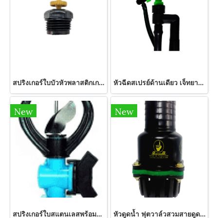
สปริงเกอร์ใบบัวหัวพลาสติกเกลียวนอก รุ่น 305-LP ไชโย
หัวฉีดสเปรย์ด้านเดียว เจ็ทยาว พร้อมขาปักและวาล์ว ขนาด 30 ซม. รุ่น 3375-V ไชโย
New
New
สปริงเกอร์ใบสแตนเลสพร้อมวาล์ว PVC 1/2" รุ่น 303-V1 ไชโย
หัวดูดน้ำ ฟุตวาล์วสวมสายดูด ลิ้นสปริง (สีดำ)