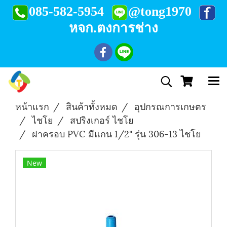
085-582-5954
@tong1970
หจก.ตงการช่าง
หน้าแรก
สินค้าทั้งหมด
อุปกรณการเกษตร
ไชโย
สปริงเกอร์ ไชโย
ฝาครอบ PVC มีแกน 1/2" รุ่น 306-13 ไชโย
New