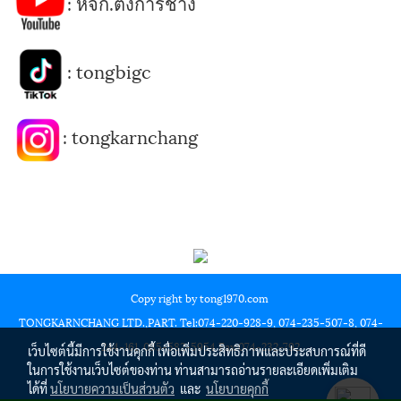
:
หจก.ตงการช่าง
:
tongbigc
:
tongkarnchang
Copy right by tong1970.com
TONGKARNCHANG LTD.,PART. Tel:074-220-928-9, 074-235-507-8, 074-
244-161, 085-582-5954 Fax:074-232-792
เว็บไซต์นี้มีการใช้งานคุกกี้ เพื่อเพิ่มประสิทธิภาพและประสบการณ์ที่ดี
ในการใช้งานเว็บไซต์ของท่าน ท่านสามารถอ่านรายละเอียดเพิ่มเติม
ได้ที่
นโยบายความเป็นส่วนตัว
และ
นโยบายคุกกี้