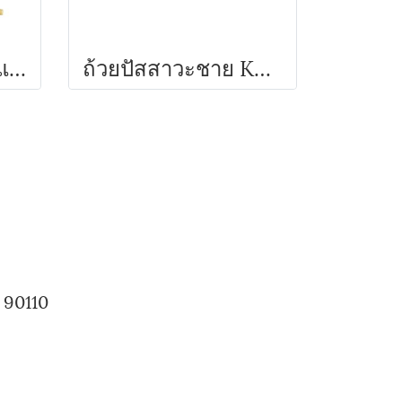
สะดืออ่างล้างหน้า แบบเยอรมัน KNACK
ถ้วยปัสสาวะชาย KNACK
 90110