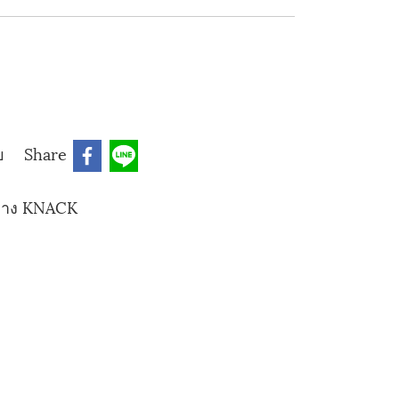
บ
Share
อ่าง KNACK