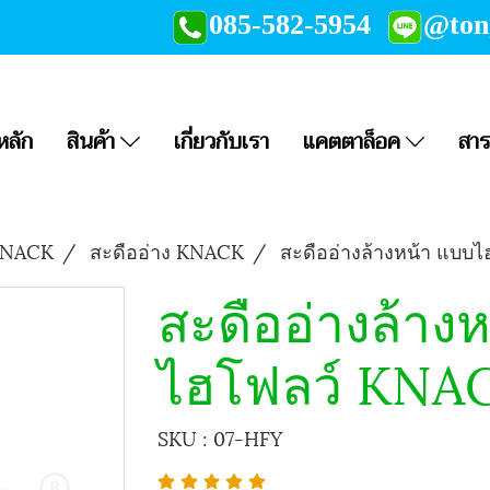
085-582-5954
@to
หลัก
สินค้า
เกี่ยวกับเรา
แคตตาล็อค
สาร
 KNACK
สะดืออ่าง KNACK
สะดืออ่างล้างหน้า แบบ
สะดืออ่างล้าง
ไฮโฟลว์ KNA
SKU : 07-HFY