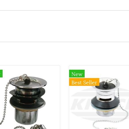
w
New
Best Seller