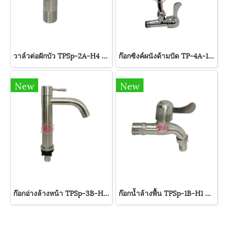
วาล์วต่อฝักบัว TPSp-2A-H4 TAMPA
ก๊อกซิงค์ผนังด้ามปัด TP-4A-1-16C TAMPA
New
New
ก๊อกอ่างล้างหน้า TPSp-3B-H2 TAMPA
ก๊อกน้ำล้างพื้น TPSp-1B-H1 TAMPA