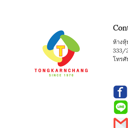
Con
ห้างห
333/2
โทรศั
0-
0-7