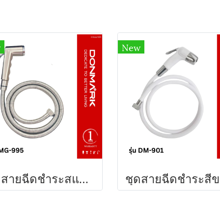
w
New
ชุดสายฉีดชำระสแตนเลส รุ่น MG-995 DONMARK
ช