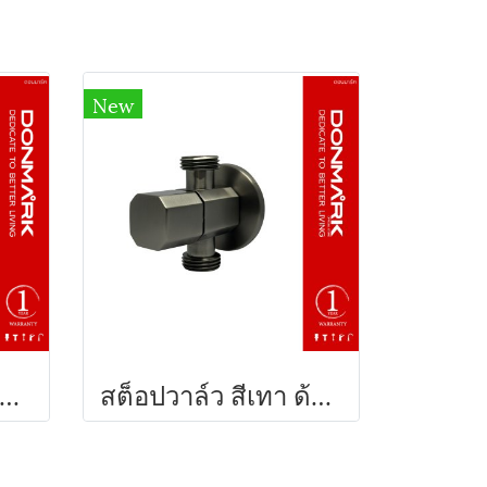
New
ุดสายฉีดชำระสีขาว แบรนด์ DONMARK
สต็อปวาล์ว สีเทา ด้ามบิด รุ่น GS-804 DONMARK