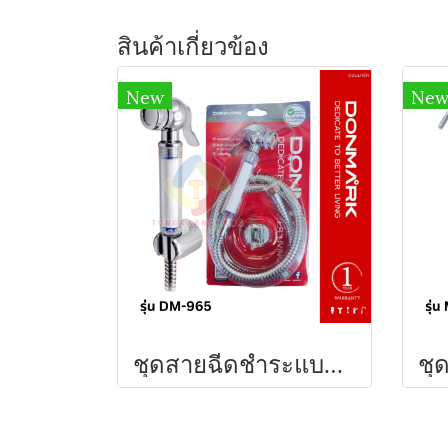
สินค้าเกี่ยวข้อง
New
Ne
ชุดสายฉีดชำระแบบกรอง พร้อมสายสแตนเลสครบชุด แถมฟรีไส้กรอง รุ่น DM-965 DONMARK