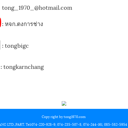
tong_1970_@hotmail.com
:
หจก.ตงการช่าง
:
tongbigc
:
tongkarnchang
Copy right by tong1970.com
LTD.,PART. Tel:074-220-928-9, 074-235-507-8, 074-244-161, 085-582-5954 