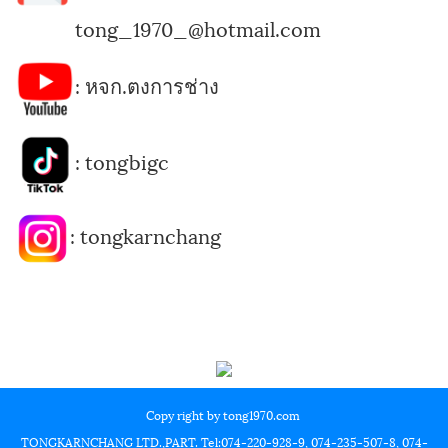
tong_1970_@hotmail.com
:
หจก.ตงการช่าง
:
tongbigc
:
tongkarnchang
Copy right by tong1970.com
TONGKARNCHANG LTD.,PART. Tel:074-220-928-9, 074-235-507-8, 074-