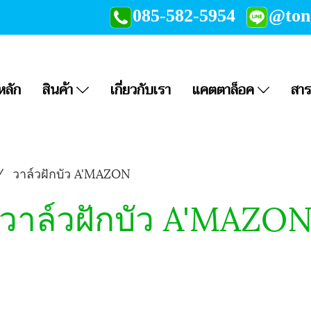
085-582-5954
@to
หลัก
สินค้า
เกี่ยวกับเรา
แคตตาล็อค
สาร
วาล์วฝักบัว A'MAZON
วาล์วฝักบัว A'MAZO