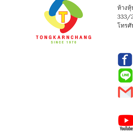
ห้างห
333/2
โทรศั
0-
0-7