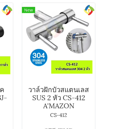
New
ิค
วาล์วฝักบัวสแตนเลส
GJ-
SUS 2 หัว CS-412
A'MAZON
CS-412