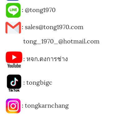
:
@tong1970
: sales@tong1970.com
tong_1970_@hotmail.com
:
หจก.ตงการช่าง
:
tongbigc
:
tongkarnchang