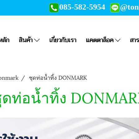
085-582-5954
@to
หลัก
สินค้า
เกี่ยวกับเรา
แคตตาล็อค
สาร
Donmark
ชุดท่อน้ำทิ้ง DONMARK
ุดท่อน้ำทิ้ง DONMA