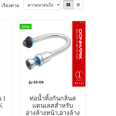
เรียงตาม
New
ว 1
ท่อน้ำทิ้งกันกลิ่นส
K
แตนเลสสำหรับ
อ่างล้างหน้า,อ่างล้าง