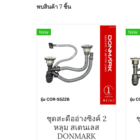
พบสินค้า 7 ชิ้น
New
New
ชุดสะดืออ่างซิงค์ 2
ช
หลุม สเตนเลส
DONMARK