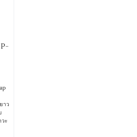
 P-
rap
ยาว
บ
สาวะ