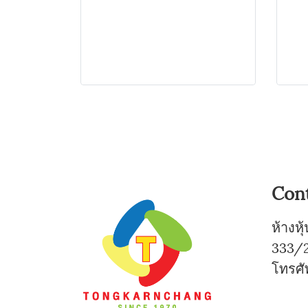
Con
ห้างห
333/2
โทรศั
0-