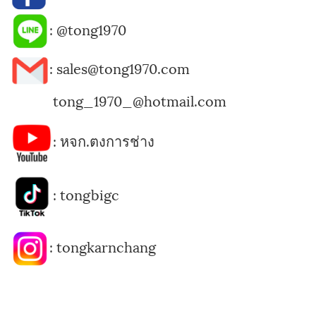
:
@tong1970
: sales@tong1970.com
tong_1970_@hotmail.com
:
หจก.ตงการช่าง
:
tongbigc
:
tongkarnchang